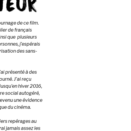
ournage de ce film.
lier de français
insi que plusieurs
ersonnes, j’espérais
arisation des sans-
’ai présenté à des
urné. J’ai reçu
jusqu’en hiver 2016,
re social autogéré,
devenu une évidence
ique du cinéma.
iers repérages au
rai jamais assez les