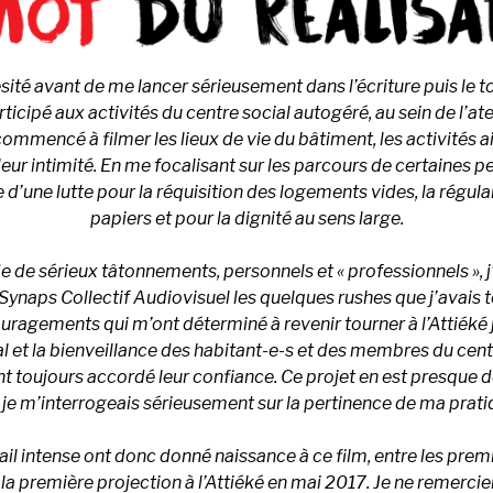
sité avant de me lancer sérieusement dans l’écriture puis le t
ticipé aux activités du centre social autogéré, au sein de l’ate
ommencé à filmer les lieux de vie du bâtiment, les activités a
eur intimité. En me focalisant sur les parcours de certaines p
e d’une lutte pour la réquisition des logements vides, la régul
papiers et pour la dignité au sens large.
 de sérieux tâtonnements, personnels et « professionnels », j
Synaps Collectif Audiovisuel les quelques rushes que j’avais to
ragements qui m’ont déterminé à revenir tourner à l’Attiéké 
al et la bienveillance des habitant-e-s et des membres du cent
t toujours accordé leur confiance.
Ce projet en est presque 
e m’interrogeais sérieusement sur la pertinence de ma prat
ail intense ont donc donné naissance à ce film, entre les prem
a première projection à l’Attiéké en mai 2017. Je ne remercie