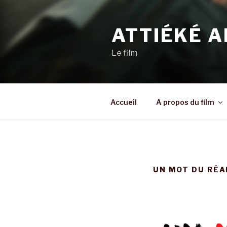
Aller
au
ATTIÉKÉ A
contenu
principal
Le film
Accueil
A propos du film
UN MOT DU RÉA