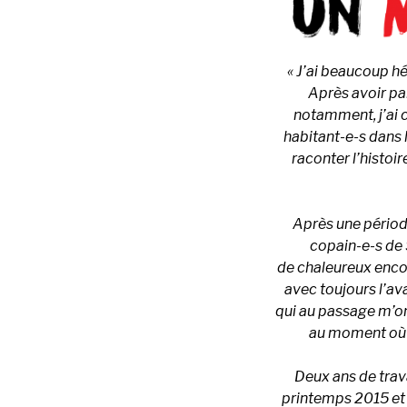
« J’ai beaucoup hé
Après avoir par
notamment, j’ai c
habitant-e-s dans l
raconter l’histoir
Après une période
copain-e-s de 
de
chaleureux encou
avec toujours l’av
qui au passage m’on
au moment où j
Deux ans de trav
printemps 2015 et l